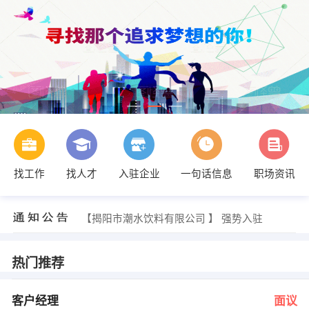
找工作
找人才
入驻企业
一句话信息
职场资讯
倪女士 发布 [信控专员 ] 招聘信息
【天顺风能海工装备科技（广东）有限公司】 强势入驻
【揭阳市潮水饮料有限公司 】 强势入驻
【广东万润工程股份有限公司惠来项目部】 强势入驻
【揭阳市嘉利达五金实业有限公司 】 强势入驻
【揭阳市中力机械厂 】 强势入驻
热门推荐
曾小姐 发布 [客户经理 ] 招聘信息
陈小姐 发布 [淘宝运营 ] 招聘信息
黄先生 发布 [文员 ] 招聘信息
客户经理
面议