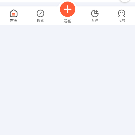
车间主任
面议
首页
搜索
入驻
我的
发布
08-07
性别不限
经验不限
广东英丹服饰有限公司
申请
行政文员
面议
招聘信息
求职简历
08-07
性别不限
经验不限
广州市百福信息技术有限公司
申请
广东 广州 天河区 猎德兴民路222号天盈广场东塔1307
仓库管理
面议
08-07
性别不限
经验不限
惠来县农资公司
申请
隆江镇龙洋工业区