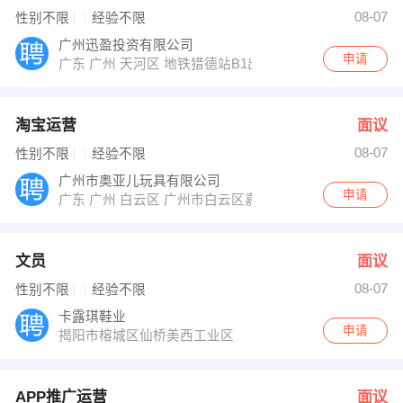
孙小姐 发布 [APP推广运营 ] 招聘信息
08-07
性别不限
经验不限
倪女士 发布 [信控专员 ] 招聘信息
【天顺风能海工装备科技（广东）有限公司】 强势入驻
广州迅盈投资有限公司
申请
广东 广州 天河区 地铁猎德站B1出口
淘宝运营
面议
08-07
性别不限
经验不限
广州市奥亚儿玩具有限公司
申请
广东 广州 白云区 广州市白云区嘉禾鹤边村鹤泰路五横路
文员
面议
08-07
性别不限
经验不限
卡露琪鞋业
申请
揭阳市榕城区仙桥美西工业区
APP推广运营
面议