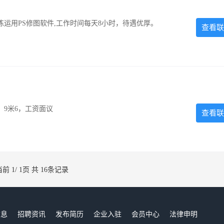
运用PS修图软件,工作时间每天8小时，待遇优厚。
查看联
，9米6，工资面议
查看联
当前 1/ 1页 共 16条记录
信息
招聘资讯
发布简历
企业入驻
会员中心
法律申明