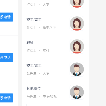
卢女士
·
大专
系电话
技工/普工
黄女士
·
高中以下
教师
罗女士
·
本科
系电话
技工/普工
张先生
·
大专
其他职位
马先生
·
中专/技校
系电话